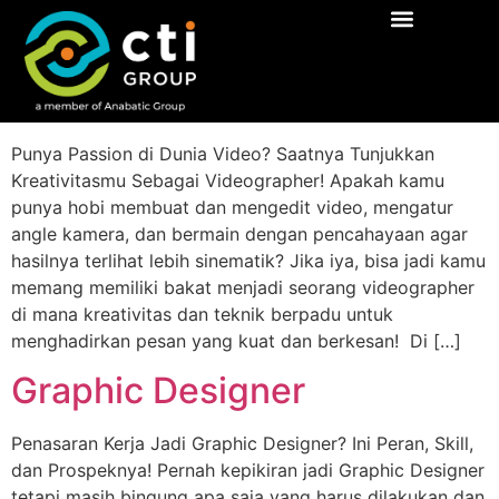
Category:
Marketing
Meet Us
Inside CTI
CTI Care
Explore Careers
Videographer
Punya Passion di Dunia Video? Saatnya Tunjukkan
Kreativitasmu Sebagai Videographer! Apakah kamu
punya hobi membuat dan mengedit video, mengatur
angle kamera, dan bermain dengan pencahayaan agar
hasilnya terlihat lebih sinematik? Jika iya, bisa jadi kamu
memang memiliki bakat menjadi seorang videographer
di mana kreativitas dan teknik berpadu untuk
menghadirkan pesan yang kuat dan berkesan! Di […]
Graphic Designer
Penasaran Kerja Jadi Graphic Designer? Ini Peran, Skill,
dan Prospeknya! Pernah kepikiran jadi Graphic Designer
tetapi masih bingung apa saja yang harus dilakukan dan